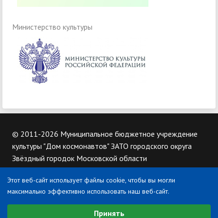
Министерство культуры
© 2011-2026 Муниципальное бюджетное учреждение
культуры "Дом космонавтов" ЗАТО городского округа
Звёздный городок Московской области
Этот веб-сайт использует файлы cookie, чтобы вы могли
Контакты
максимально эффективно использовать наш веб-сайт.
141160, Московская область, п.Звездный городок, д.7
Выберите настройки cookie
Тел: 8-498-950-12-82
Принять
Минимальные