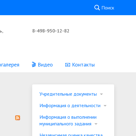
Поиск
ь,
8-498-950-12-82
огалерея
🎬 Видео
📧 Контакты
Реквизиты
Независимая оценка качества
Учредительные документы
предоставления услуг
Информация о деятельности
Информация о выполнении
муниципального задания
Независимая оценка качества