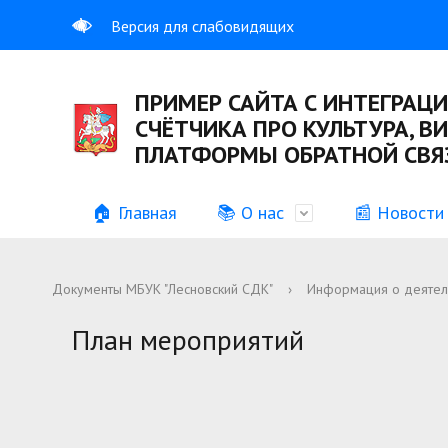
Версия для слабовидящих
ПРИМЕР САЙТА С ИНТЕГРАЦИ
СЧЁТЧИКА ПРО КУЛЬТУРА, В
ПЛАТФОРМЫ ОБРАТНОЙ СВЯЗ
🏠 Главная
📚 О нас
📰 Новости
Общая информация
Учредительные документы
История
Информац
Документы МБУК "Лесновский СДК"
›
Информация о деятел
Вакансии
График р
План мероприятий
Противодействие коррупции
Иная инф