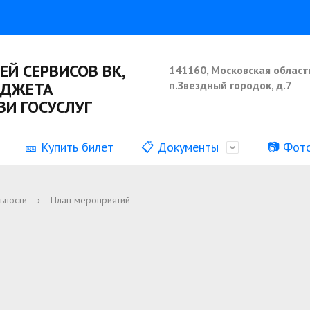
ЕЙ СЕРВИСОВ ВК,
141160, Московская област
ИДЖЕТА
п.Звездный городок, д.7
И ГОСУСЛУГ
🎫 Купить билет
📋 Документы
📷 Фот
ия о деятельности
Наши коллективы
Информация о выполнении
ьности
›
План мероприятий
муниципального задания
аботы
ормация