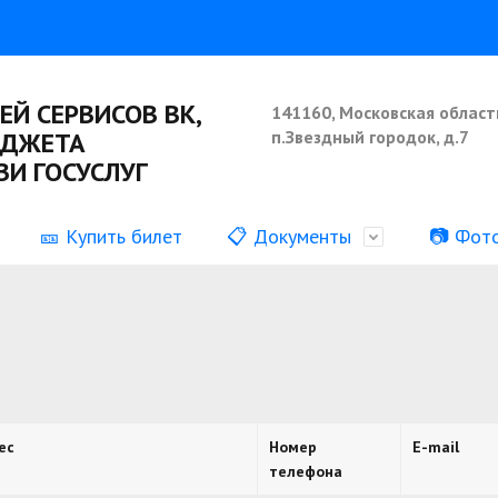
ЕЙ СЕРВИСОВ ВК,
141160, Московская област
ИДЖЕТА
п.Звездный городок, д.7
И ГОСУСЛУГ
🎫 Купить билет
📋 Документы
📷 Фот
ия о деятельности
Наши коллективы
Информация о выполнении
муниципального задания
аботы
ормация
ес
Номер
E-mail
телефона