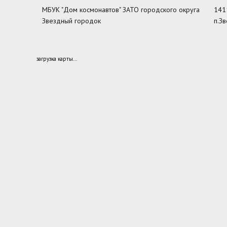
МБУК "Дом космонавтов" ЗАТО городского округа
141
Звездный городок
п.З
загрузка карты...