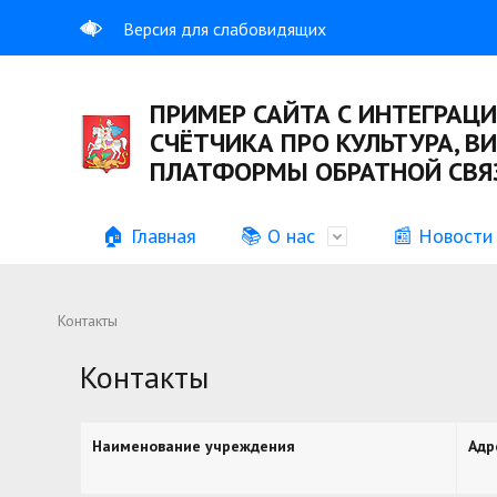
Версия для слабовидящих
ПРИМЕР САЙТА С ИНТЕГРАЦИ
СЧЁТЧИКА ПРО КУЛЬТУРА, В
ПЛАТФОРМЫ ОБРАТНОЙ СВЯЗ
🏠 Главная
📚 О нас
📰 Новости
Общая информация
Учредительные документы
История
Информац
Контакты
Вакансии
График р
Контакты
Противодействие коррупции
Иная инф
Наименование учреждения
Адр