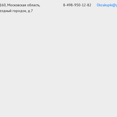
160, Московская область,
8-498-950-12-82
Dkzakupki@y
вездный городок, д.7