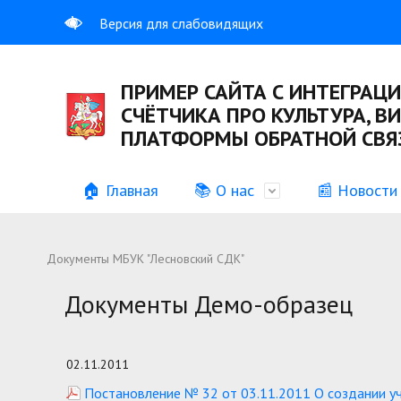
Версия для слабовидящих
ПРИМЕР САЙТА С ИНТЕГРАЦИ
СЧЁТЧИКА ПРО КУЛЬТУРА, В
ПЛАТФОРМЫ ОБРАТНОЙ СВЯЗ
🏠 Главная
📚 О нас
📰 Новости
Общая информация
Учредительные документы
История
Информац
Документы МБУК "Лесновский СДК"
Вакансии
График р
Документы Демо-образец
Противодействие коррупции
Иная инф
02.11.2011
Постановление № 32 от 03.11.2011 О создании 