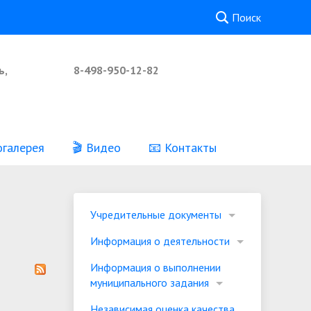
Поиск
ь,
8-498-950-12-82
огалерея
🎬 Видео
📧 Контакты
Реквизиты
Независимая оценка качества
Учредительные документы
предоставления услуг
Информация о деятельности
Информация о выполнении
муниципального задания
Независимая оценка качества