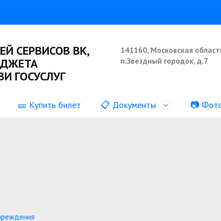
ЕЙ СЕРВИСОВ ВК,
141160, Московская област
ИДЖЕТА
п.Звездный городок, д.7
И ГОСУСЛУГ
🎫 Купить билет
📋 Документы
📷 Фот
ия о деятельности
Наши коллективы
Информация о выполнении
муниципального задания
аботы
ормация
учреждения